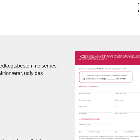
. vedtægtsbestemmelsernes
aktionærer, udfyldes