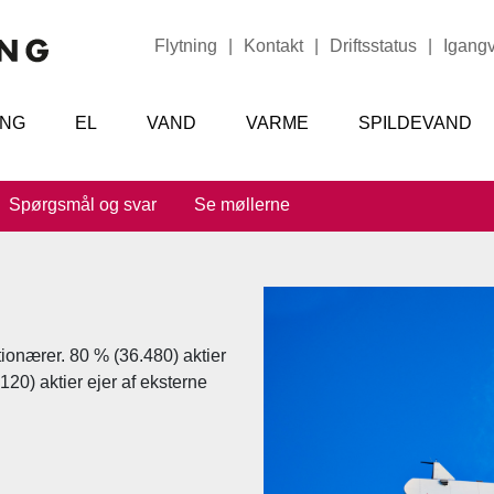
Flytning
|
Kontakt
|
Driftsstatus
|
Igang
ING
EL
VAND
VARME
SPILDEVAND
Spørgsmål og svar
Se møllerne
ktionærer. 80 % (36.480) aktier
120) aktier ejer af eksterne