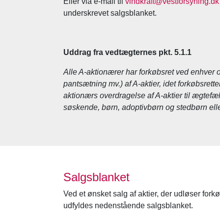
Eller via e-mail til
vindkraft@vestforsyning.dk
underskrevet salgsblanket.
Uddrag fra vedtægternes pkt. 5.1.1
Alle A-aktionærer har forkøbsret ved enhver 
pantsætning mv.) af A-aktier, idet forkøbsret
aktionærs overdragelse af A-aktier til ægtefæl
søskende, børn, adoptivbørn og stedbørn eller
Salgsblanket
Ved et ønsket salg af aktier, der udløser forkø
udfyldes nedenstående salgsblanket.