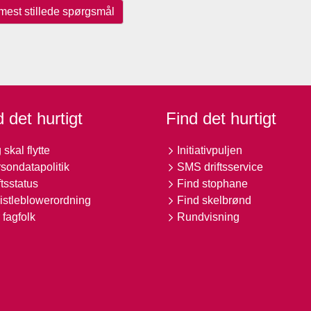
mest stillede spørgsmål
 det hurtigt
Find det hurtigt
 skal flytte
Initiativpuljen
sondatapolitik
SMS driftsservice
ftsstatus
Find stophane
stleblowerordning
Find skelbrønd
 fagfolk
Rundvisning