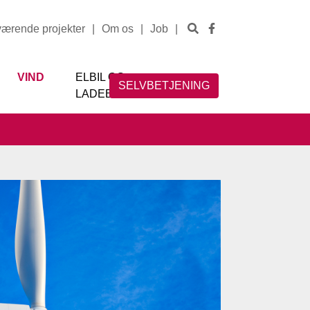
værende projekter
|
Om os
|
Job
|
VIND
ELBIL OG
SELVBETJENING
LADEBOKS