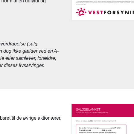
i form af en udfyldt og
overdragelse (salg,
ten dog ikke gælder ved en A-
le eller samlever, forældre,
 disses livsarvinger.
bsret til de øvrige aktionærer,