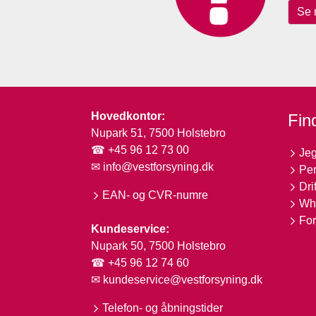
Se 
Hovedkontor:
Find
Nupark 51, 7500 Holstebro
☎ +45 96 12 73 00
Jeg
✉
info@vestforsyning.dk
Per
Dri
EAN- og CVR-numre
Whi
For
Kundeservice:
Nupark 50, 7500 Holstebro
☎ +45 96 12 74 60
✉
kundeservice@vestforsyning.dk
Telefon- og åbningstider