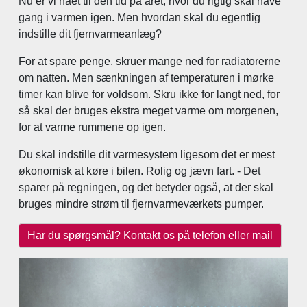
Nu er vi nået til den tid på året, hvor du rigtig skal have
gang i varmen igen. Men hvordan skal du egentlig
indstille dit fjernvarmeanlæg?
For at spare penge, skruer mange ned for radiatorerne
om natten. Men sænkningen af temperaturen i mørke
timer kan blive for voldsom. Skru ikke for langt ned, for
så skal der bruges ekstra meget varme om morgenen,
for at varme rummene op igen.
Du skal indstille dit varmesystem ligesom det er mest
økonomisk at køre i bilen. Rolig og jævn fart. - Det
sparer på regningen, og det betyder også, at der skal
bruges mindre strøm til fjernvarmeværkets pumper.
Har du spørgsmål? Kontakt os på telefon eller mail