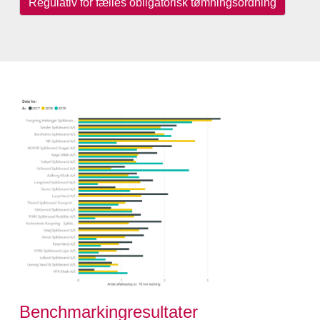
Regulativ for fælles obligatorisk tømningsordning
Benchmarkingresultater