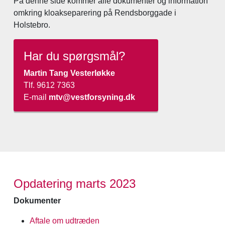
På denne side kommer alle dokumenter og information
omkring kloakseparering på Rendsborggade i
Holstebro.
Har du spørgsmål?
Martin Tang Vesterløkke
Tlf. 9612 7363
E-mail
mtv@vestforsyning.dk
Opdatering marts 2023
Dokumenter
Aftale om udtræden