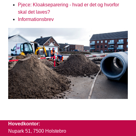
Pjece: Kloakseparering - hvad er det og hvorfor
skal det laves?
Informationsbrev
Hovedkontor:
Nupark 51, 7500 Holstebro