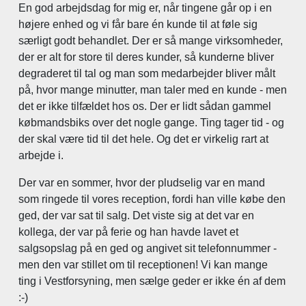
En god arbejdsdag for mig er, når tingene går op i en
højere enhed og vi får bare én kunde til at føle sig
særligt godt behandlet. Der er så mange virksomheder,
der er alt for store til deres kunder, så kunderne bliver
degraderet til tal og man som medarbejder bliver målt
på, hvor mange minutter, man taler med en kunde - men
det er ikke tilfældet hos os. Der er lidt sådan gammel
købmandsbiks over det nogle gange. Ting tager tid - og
der skal være tid til det hele. Og det er virkelig rart at
arbejde i.
Der var en sommer, hvor der pludselig var en mand
som ringede til vores reception, fordi han ville købe den
ged, der var sat til salg. Det viste sig at det var en
kollega, der var på ferie og han havde lavet et
salgsopslag på en ged og angivet sit telefonnummer -
men den var stillet om til receptionen! Vi kan mange
ting i Vestforsyning, men sælge geder er ikke én af dem
:-)