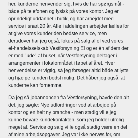
her, kunderne henvender sig, hvis de har spørgsmål -
både på telefonen og fysisk på vores kontor. Jeg er
oprindeligt uddannet i butik, og har arbejdet med
service i snart 20 år. Alle i afdelingen arbejder fælles for
at give vores kunder den bedste service, men
derudover har jeg også, fokus på salg af el ved vores
el-handelsselskab Vestforsyning El og er én af dem der
er med "ude" af huset, når Vestforsyning deltager i
arrangementer i lokalområdet i løbet af året. Hver
henvendelse er vigtig, så jeg forsøger altid både at lytte
og hjælpe kunden bedst mulig. Det håber jeg også, at
kunderne kan fornemme.
Da jeg så jobannoncen fra Vestforsyning, havde den alt
det, jeg søgte: Nye udfordringer ved at arbejde på
kontor og en helt ny branche - men stadig ville jeg
kunne bevare kundekontakten, som jeg holder utrolig
meget af. Service og salg ville også stadig være en del
af mine arbejdsopgaver. Jeg var ikke nervøs for, om