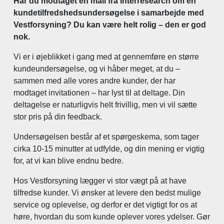
Har du modtaget en mail fra Interresearch om en
kundetilfredshedsundersøgelse i samarbejde med
Vestforsyning? Du kan være helt rolig – den er god
nok.
Vi er i øjeblikket i gang med at gennemføre en større
kundeundersøgelse, og vi håber meget, at du –
sammen med alle vores andre kunder, der har
modtaget invitationen – har lyst til at deltage. Din
deltagelse er naturligvis helt frivillig, men vi vil sætte
stor pris på din feedback.
Undersøgelsen består af et spørgeskema, som tager
cirka 10-15 minutter at udfylde, og din mening er vigtig
for, at vi kan blive endnu bedre.
Hos Vestforsyning lægger vi stor vægt på at have
tilfredse kunder. Vi ønsker at levere den bedst mulige
service og oplevelse, og derfor er det vigtigt for os at
høre, hvordan du som kunde oplever vores ydelser. Gør