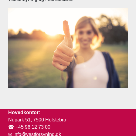
Hovedkontor:
Nupark 51, 7500 Holstebro
☎ +45 96 12 73 00
✉
info@vestforsyning.dk