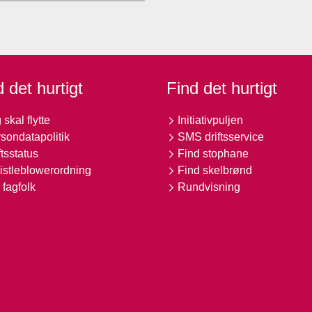
 det hurtigt
Find det hurtigt
 skal flytte
Initiativpuljen
sondatapolitik
SMS driftsservice
ftsstatus
Find stophane
stleblowerordning
Find skelbrønd
 fagfolk
Rundvisning