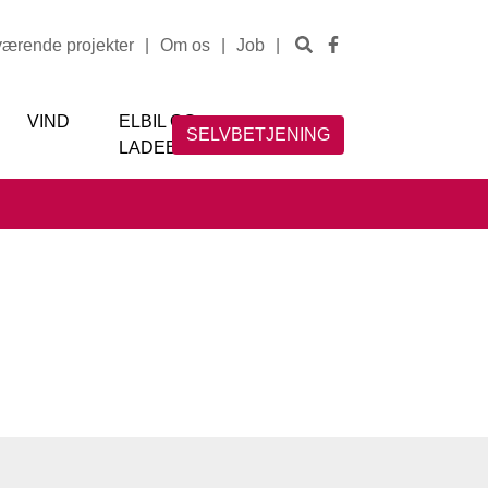
værende projekter
|
Om os
|
Job
|
VIND
ELBIL OG
SELVBETJENING
LADEBOKS