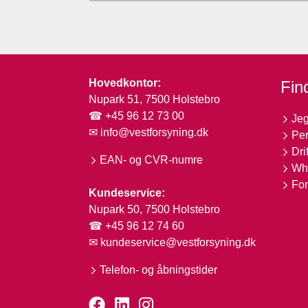
Hovedkontor:
Find
Nupark 51, 7500 Holstebro
☎ +45 96 12 73 00
Jeg
✉
info@vestforsyning.dk
Per
Dri
EAN- og CVR-numre
Whi
For
Kundeservice:
Nupark 50, 7500 Holstebro
☎ +45 96 12 74 60
✉
kundeservice@vestforsyning.dk
Telefon- og åbningstider