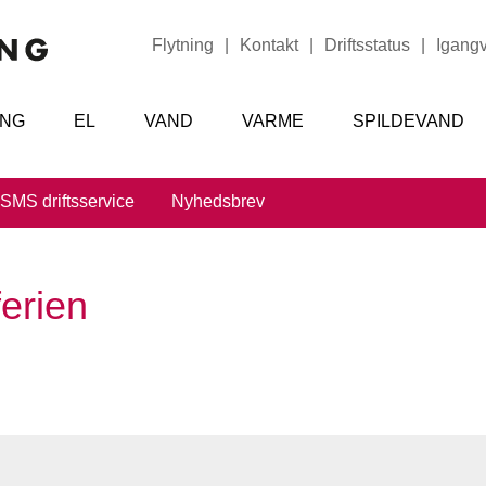
Flytning
|
Kontakt
|
Driftsstatus
|
Igang
ING
EL
VAND
VARME
SPILDEVAND
SMS driftsservice
Nyhedsbrev
ferien