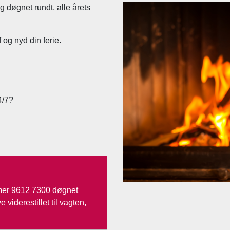
g døgnet rundt, alle årets
 og nyd din ferie.
4/7?
mer 9612 7300 døgnet
 viderestillet til vagten,