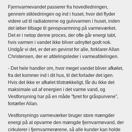
Fjernvarmevandet passerer fra hovedledningen,
gennem stikledningen og ind i huset, hvor det flyder
videre ud til radiatorerne og gulvvarmen i huset, inden
det løber tilbage til genopvarmning på varmeværket.
Det er i netop denne proces, der ofte går energi tabt,
hvis varmen i vandet ikke bliver udnyttet godt nok.
Undgår vi det, er det en gevinst for alle, forklarer Allan
Christensen, der er afdelingsleder i varmeafdelingen.
- Det hele handler om, hvor meget vandet bliver afkølet,
fra det kommer ind i dit hus, til det forlader det igen.
Hvis det ikke er afkølet tilstrækkeligt, får du ikke det
maksimale ud af energien i det varme vand, og
Vestforsyning har på en måde ”fyret for gråspurvene”,
fortæller Allan.
Vestforsynings varmeværker bruger store mængder
energi på at opvarme den mængde fjernvarmevand, der
cirkulerer i fjernvarmerørene, så alle kunder kan holde