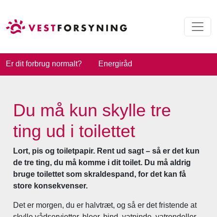
Er dit forbrug normalt?
Energiråd
Du må kun skylle tre
ting ud i toilettet
Lort, pis og toiletpapir. Rent ud sagt – så er det kun
de tre ting, du må komme i dit toilet. Du må aldrig
bruge toilettet som skraldespand, for det kan få
store konsekvenser.
Det er morgen, du er halvtræt, og så er det fristende at
skylle vådservietter, bleer, bind, vatpinde, vatrondeller