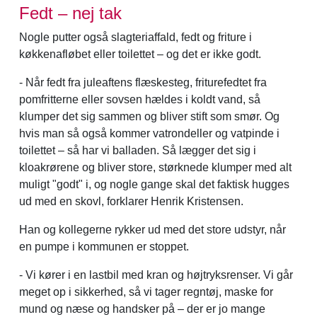
Fedt – nej tak
Nogle putter også slagteriaffald, fedt og friture i
køkkenafløbet eller toilettet – og det er ikke godt.
- Når fedt fra juleaftens flæskesteg, friturefedtet fra
pomfritterne eller sovsen hældes i koldt vand, så
klumper det sig sammen og bliver stift som smør. Og
hvis man så også kommer vatrondeller og vatpinde i
toilettet – så har vi balladen. Så lægger det sig i
kloakrørene og bliver store, størknede klumper med alt
muligt "godt" i, og nogle gange skal det faktisk hugges
ud med en skovl, forklarer Henrik Kristensen.
Han og kollegerne rykker ud med det store udstyr, når
en pumpe i kommunen er stoppet.
- Vi kører i en lastbil med kran og højtryksrenser. Vi går
meget op i sikkerhed, så vi tager regntøj, maske for
mund og næse og handsker på – der er jo mange