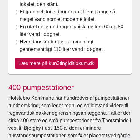
lokalet, den står i.
Et gammelt toilet bruger op til fem gange så
meget vand som et moderne toilet.
En utæt cisterne bruger typisk mellem 60 og 80
liter vand i døgnet.
Hver dansker bruger sammenlagt
gennemsnitligt 110 liter vand i døgnet.
Læs mere på kun3tingiditlokum.dk
400 pumpestationer
Holstebro Kommune har hundredvis af pumpestationer
rundt omkring, som leder regn- og spildevand videre til
regnvandskloakker og rensningsanlæggene. I alt er der
cirka 400 store og små pumpestationer fra Thorsminde i
vest til Bjergby i øst. 150 af dem er mindre
husstandspumpestationer, som fx er placeret ved gårde