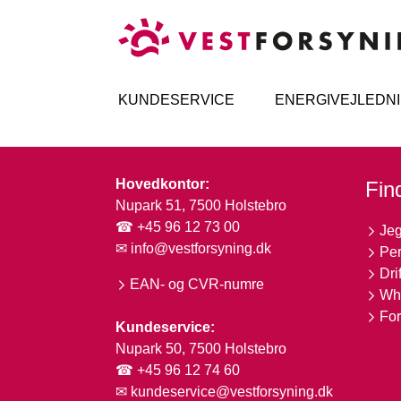
KUNDESERVICE
ENERGIVEJLEDN
Hovedkontor:
Find
Nupark 51, 7500 Holstebro
☎ +45 96 12 73 00
Jeg
✉
info@vestforsyning.dk
Per
Dri
EAN- og CVR-numre
Whi
For
Kundeservice:
Nupark 50, 7500 Holstebro
☎ +45 96 12 74 60
✉
kundeservice@vestforsyning.dk