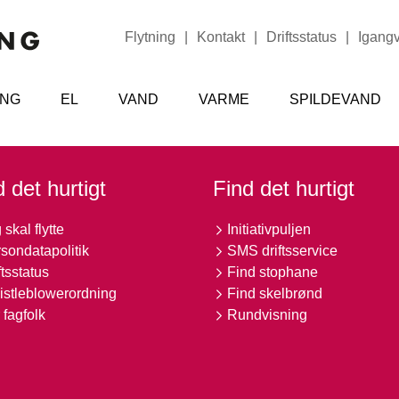
Flytning
|
Kontakt
|
Driftsstatus
|
Igang
ING
EL
VAND
VARME
SPILDEVAND
 det hurtigt
Find det hurtigt
 skal flytte
Initiativpuljen
sondatapolitik
SMS driftsservice
ftsstatus
Find stophane
stleblowerordning
Find skelbrønd
 fagfolk
Rundvisning