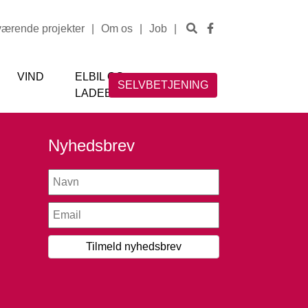
værende projekter
|
Om os
|
Job
|
VIND
ELBIL OG
SELVBETJENING
LADEBOKS
Nyhedsbrev