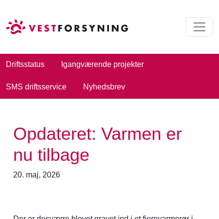
Driftsstatus
Igangværende projekter
SMS driftsservice
Nyhedsbrev
Opdateret: Varmen er
nu tilbage
20. maj, 2026
Der er desværre blevet gravet ind i et fjernvarmerør i