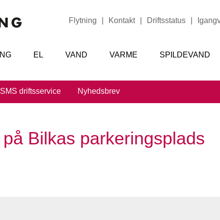
Flytning
|
Kontakt
|
Driftsstatus
|
Igang
ING
EL
VAND
VARME
SPILDEVAND
SMS driftsservice
Nyhedsbrev
 på Bilkas parkeringsplads