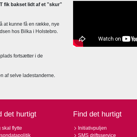
fik bakset lidt af et ”skur”
 på at kunne få en række, nye
ladsen hos Bilka i Holstebro.
plads fortsætter i de
gen af selve ladestanderne.
 det hurtigt
Find det hurtigt
 skal flytte
Initiativpuljen
sondatapolitik
SMS driftsservice