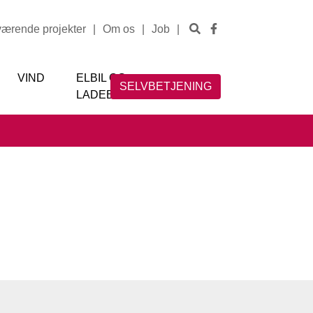
værende projekter
|
Om os
|
Job
|
VIND
ELBIL OG
SELVBETJENING
LADEBOKS