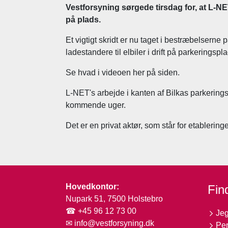
Vestforsyning sørgede tirsdag for, at L-NET 
på plads.
Et vigtigt skridt er nu taget i bestræbelserne
ladestandere til elbiler i drift på parkeringsp
Se hvad i videoen her på siden.
L-NET's arbejde i kanten af Bilkas parkerings
kommende uger.
Det er en privat aktør, som står for etablerin
Hovedkontor:
Find
Nupark 51, 7500 Holstebro
☎ +45 96 12 73 00
Jeg
✉
info@vestforsyning.dk
Per