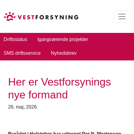
Driftsstatus
Igangværende projekter
SMS driftsservice
Nyhedsbrev
Her er Vestforsynings
nye formand
26. maj, 2026
Byrådet i Holstebro har udpeget Per N. Mortensen