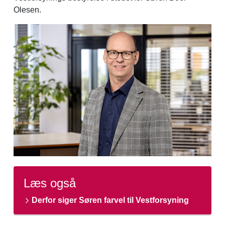
Olesen.
Læs også
Derfor siger Søren farvel til Vestforsyning