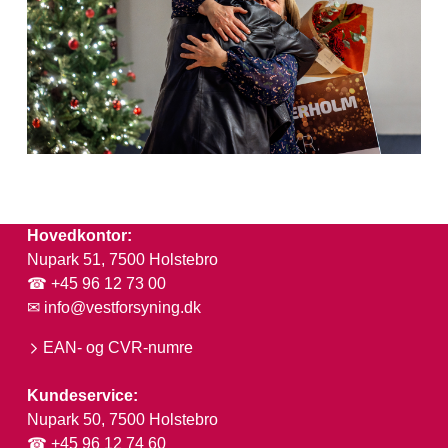
Hovedkontor:
Nupark 51, 7500 Holstebro
☎ +45 96 12 73 00
✉
info@vestforsyning.dk
EAN- og CVR-numre
Kundeservice:
Nupark 50, 7500 Holstebro
☎ +45 96 12 74 60