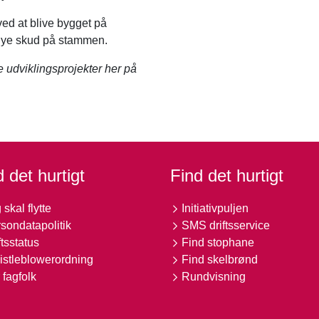
ved at blive bygget på
 nye skud på stammen.
udviklingsprojekter her på
 det hurtigt
Find det hurtigt
 skal flytte
Initiativpuljen
sondatapolitik
SMS driftsservice
ftsstatus
Find stophane
stleblowerordning
Find skelbrønd
 fagfolk
Rundvisning