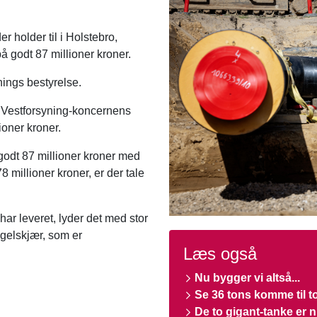
r holder til i Holstebro,
 godt 87 millioner kroner.
ynings bestyrelse.
af Vestforsyning-koncernens
ioner kroner.
godt 87 millioner kroner med
8 millioner kroner, er der tale
i har leveret, lyder det med stor
agelskjær, som er
Læs også
Nu bygger vi altså...
Se 36 tons komme til t
De to gigant-tanke er n