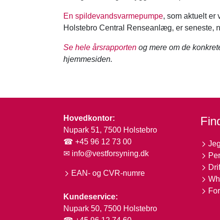
En spildevandsvarmepumpe
, som aktuelt er 
Holstebro Central Renseanlæg, er seneste,
Se hele årsrapporten
og mere om de konkrete 
hjemmesiden.
Hovedkontor:
Find
Nupark 51, 7500 Holstebro
☎ +45 96 12 73 00
Jeg
✉
info@vestforsyning.dk
Per
Dri
EAN- og CVR-numre
Whi
For
Kundeservice:
Nupark 50, 7500 Holstebro