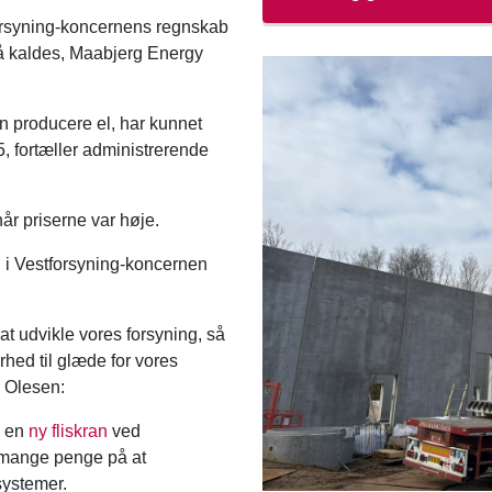
forsyning-koncernens regnskab
så kaldes, Maabjerg Energy
 producere el, har kunnet
5, fortæller administrerende
år priserne var høje.
n i Vestforsyning-koncernen
 at udvikle vores forsyning, så
rhed til glæde for vores
 Olesen:
 en
ny fliskran
ved
t mange penge på at
systemer.