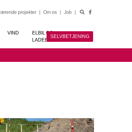
værende projekter
|
Om os
|
Job
|
VIND
ELBIL OG
SELVBETJENING
LADEBOKS