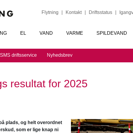
Flytning
|
Kontakt
|
Driftsstatus
|
Igang
ING
EL
VAND
VARME
SPILDEVAND
SMS driftsservice
Nyhedsbrev
s resultat for 2025
på plads, og helt overordnet
rskud, som er lige knap ni