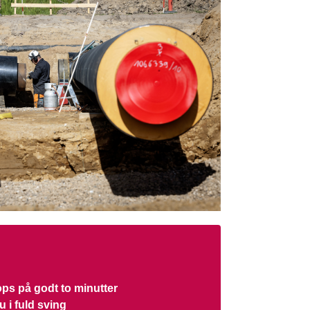
ops på godt to minutter
u i fuld sving