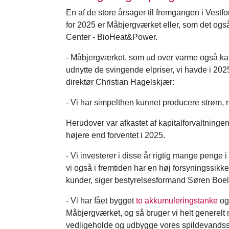
En af de store årsager til fremgangen i Vest
for 2025 er Måbjergværket eller, som det og
Center - BioHeat&Power.
- Måbjergværket, som ud over varme også kan
udnytte de svingende elpriser, vi havde i 202
direktør Christian Hagelskjær:
- Vi har simpelthen kunnet producere strøm, n
Herudover var afkastet af kapitalforvaltninge
højere end forventet i 2025.
- Vi investerer i disse år rigtig mange penge i
vi også i fremtiden har en høj forsyningssikke
kunder, siger bestyrelsesformand Søren Boel
- Vi har fået bygget
to akkumuleringstanke
og
Måbjergværket, og så bruger vi helt generel
vedligeholde og udbygge vores spildevands